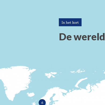
In het kort
De wereld
6