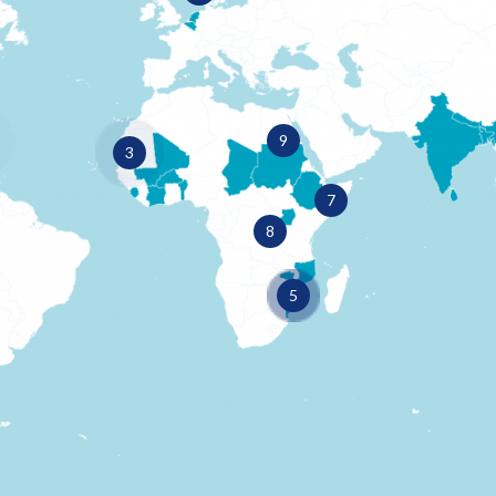
9
3
7
8
5