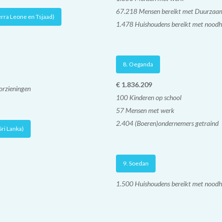
67.218 Mensen bereikt met Duurzaam
erra Leone en Tsjaad)
1.478 Huishoudens bereikt met noodh
8. Oeganda
€ 1.836.209
rzieningen
100 Kinderen op school
57 Mensen met werk
2.404 (Boeren)ondernemers getraind
Sri Lanka)
9. Soedan
1.500 Huishoudens bereikt met noodh