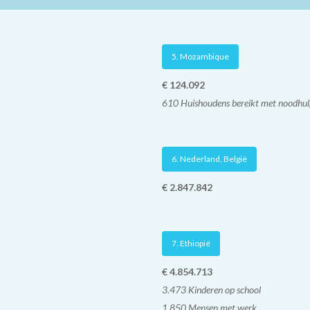
5. Mozambique
€ 124.092
610 Huishoudens bereikt met noodhu
6. Nederland, België
€ 2.847.842
7. Ethiopië
€ 4.854.713
3.473 Kinderen op school
1.850 Mensen met werk